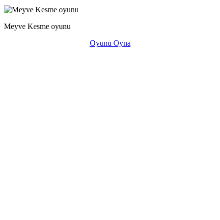
Meyve Kesme oyunu
Oyunu Oyna