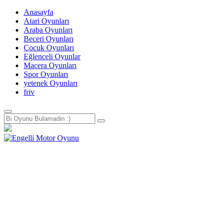
Anasayfa
Atari Oyunları
Araba Oyunları
Beceri Oyunları
Çocuk Oyunları
Eğlenceli Oyunlar
Macera Oyunları
Spor Oyunları
yetenek Oyunları
friv