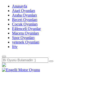
Anasayfa
Atari Oyunları
Araba Oyunları
Beceri Oyunları
Çocuk Oyunları
Eğlenceli Oyunlar
Macera Oyunları
Spor Oyunları
yetenek Oyunları
friv