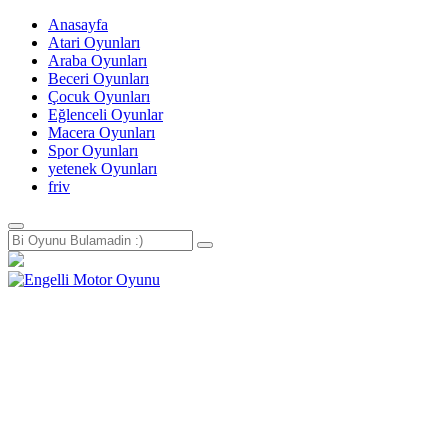
Anasayfa
Atari Oyunları
Araba Oyunları
Beceri Oyunları
Çocuk Oyunları
Eğlenceli Oyunlar
Macera Oyunları
Spor Oyunları
yetenek Oyunları
friv