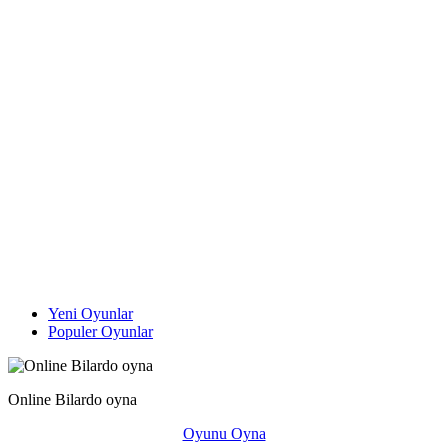
Yeni Oyunlar
Populer Oyunlar
Online Bilardo oyna
Oyunu Oyna