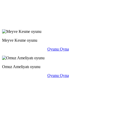
Meyve Kesme oyunu
Oyunu Oyna
Omuz Ameliyatı oyunu
Oyunu Oyna