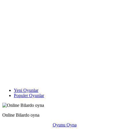
Yeni Oyunlar
Populer Oyunlar
Online Bilardo oyna
Oyunu Oyna