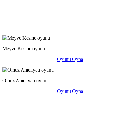
Meyve Kesme oyunu
Oyunu Oyna
Omuz Ameliyatı oyunu
Oyunu Oyna