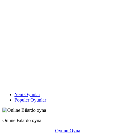
Yeni Oyunlar
Populer Oyunlar
Online Bilardo oyna
Oyunu Oyna