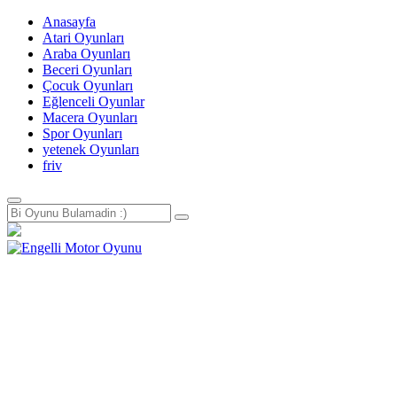
Anasayfa
Atari Oyunları
Araba Oyunları
Beceri Oyunları
Çocuk Oyunları
Eğlenceli Oyunlar
Macera Oyunları
Spor Oyunları
yetenek Oyunları
friv