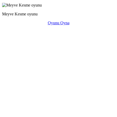
Meyve Kesme oyunu
Oyunu Oyna