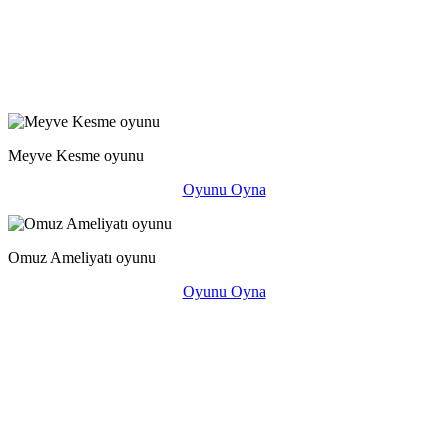
Meyve Kesme oyunu
Oyunu Oyna
Omuz Ameliyatı oyunu
Oyunu Oyna