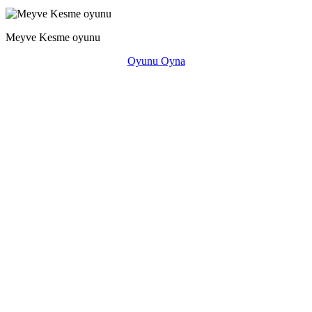
Meyve Kesme oyunu
Oyunu Oyna