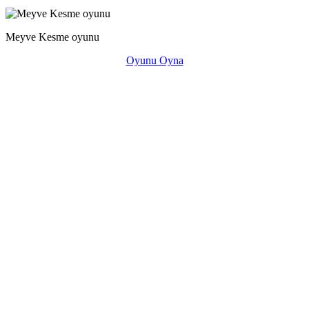
Meyve Kesme oyunu
Oyunu Oyna