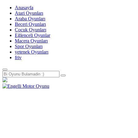
Anasayfa
Atari Oyunları
Araba Oyunları
Beceri Oyunları
Çocuk Oyunları
Eğlenceli Oyunlar
Macera Oyunları
Spor Oyunları
yetenek Oyunları
friv