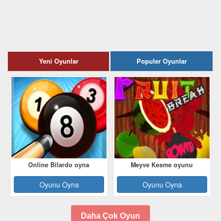
Yeni Oyunlar
Populer Oyunlar
Online Bilardo oyna
Meyve Kesme oyunu
Oyunu Oyna
Oyunu Oyna
Daha Çok Oyun