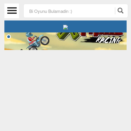
Anasayfa
Atari Oyunları
Araba Oyunları
Beceri Oyunları
Çocuk Oyunları
Eğlenceli Oyunlar
Macera Oyunları
Spor Oyunları
yetenek Oyunları
friv