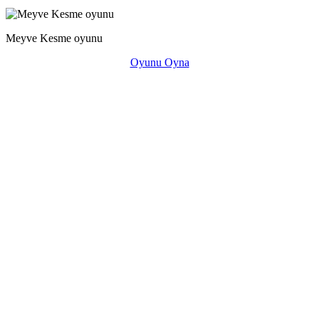
Meyve Kesme oyunu
Oyunu Oyna