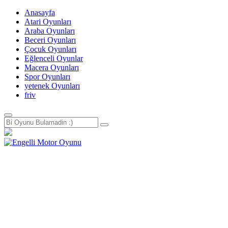
Anasayfa
Atari Oyunları
Araba Oyunları
Beceri Oyunları
Çocuk Oyunları
Eğlenceli Oyunlar
Macera Oyunları
Spor Oyunları
yetenek Oyunları
friv