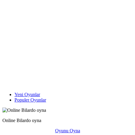
Yeni Oyunlar
Populer Oyunlar
Online Bilardo oyna
Oyunu Oyna