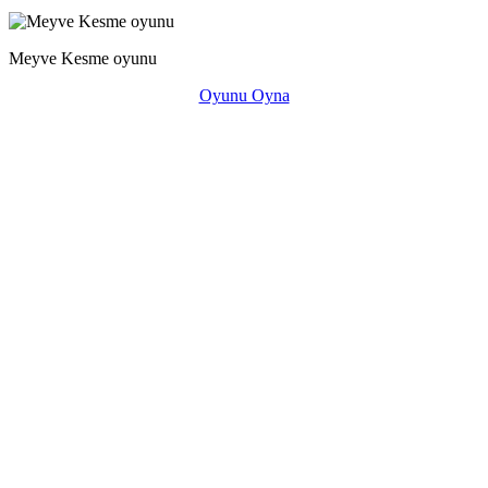
Meyve Kesme oyunu
Oyunu Oyna