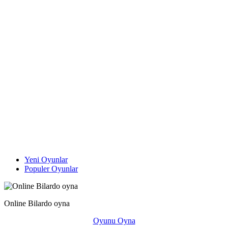
Yeni Oyunlar
Populer Oyunlar
Online Bilardo oyna
Oyunu Oyna