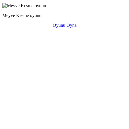
Meyve Kesme oyunu
Oyunu Oyna