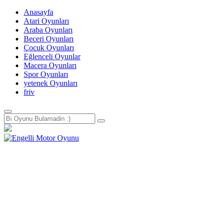
Anasayfa
Atari Oyunları
Araba Oyunları
Beceri Oyunları
Çocuk Oyunları
Eğlenceli Oyunlar
Macera Oyunları
Spor Oyunları
yetenek Oyunları
friv