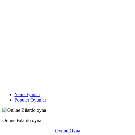
Yeni Oyunlar
Populer Oyunlar
Online Bilardo oyna
Oyunu Oyna