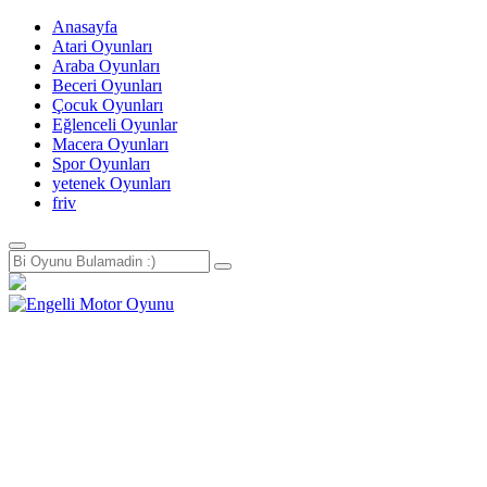
Anasayfa
Atari Oyunları
Araba Oyunları
Beceri Oyunları
Çocuk Oyunları
Eğlenceli Oyunlar
Macera Oyunları
Spor Oyunları
yetenek Oyunları
friv