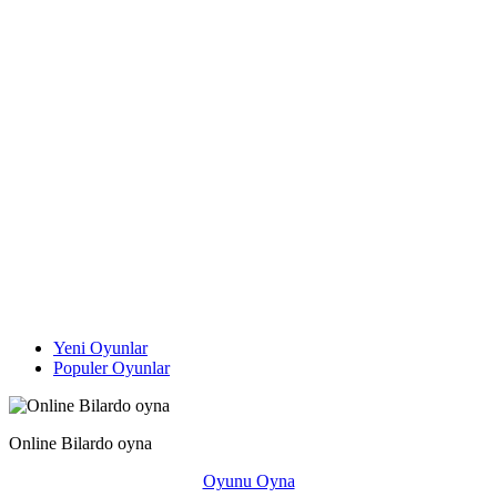
Yeni Oyunlar
Populer Oyunlar
Online Bilardo oyna
Oyunu Oyna