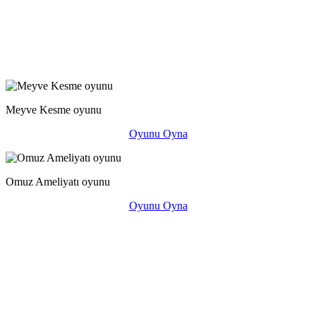
Meyve Kesme oyunu
Oyunu Oyna
Omuz Ameliyatı oyunu
Oyunu Oyna