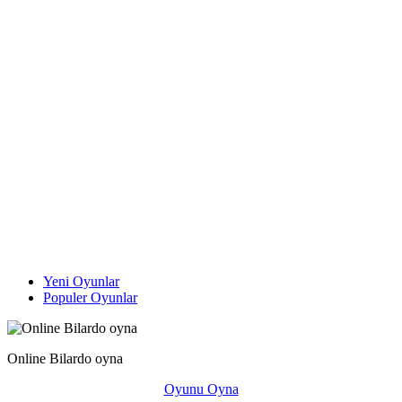
Yeni Oyunlar
Populer Oyunlar
Online Bilardo oyna
Oyunu Oyna