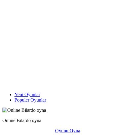
Yeni Oyunlar
Populer Oyunlar
Online Bilardo oyna
Oyunu Oyna