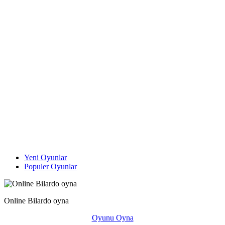
Yeni Oyunlar
Populer Oyunlar
Online Bilardo oyna
Oyunu Oyna