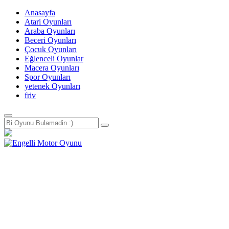
Anasayfa
Atari Oyunları
Araba Oyunları
Beceri Oyunları
Çocuk Oyunları
Eğlenceli Oyunlar
Macera Oyunları
Spor Oyunları
yetenek Oyunları
friv